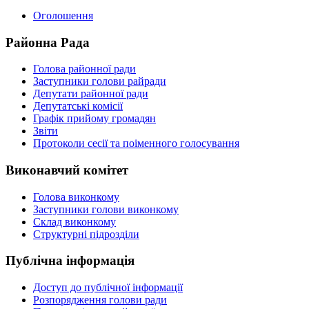
Оголошення
Районна Рада
Голова районної ради
Заступники голови райради
Депутати районної ради
Депутатські комісії
Графік прийому громадян
Звіти
Протоколи сесії та поіменного голосування
Виконавчий комітет
Голова виконкому
Заступники голови виконкому
Склад виконкому
Структурні підрозділи
Публічна інформація
Доступ до публічної інформації
Розпорядження голови ради