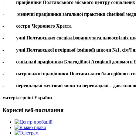
-
працівники Полтавського міського центру соціальних с
-
медичні працівники загальної практики сімейної меди
-
сестри Червоного Хреста
-
учні Полтавських спеціалізованих загальноосвітніх ш
-
учні Полтавської вечірньої (змінної) школи №1, сім’ї
-
соціальні працівники Благодійної Асоціації допомоги
-
патронажні працівники Полтавського благодійного є
-
перекладачі жестової мови та перекладачі – дактилол
матері-героїні України
Корисні веб-посилання