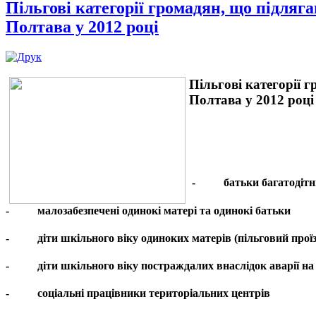
Пільгові категорії громадян, що підл
Полтава у 2012 році
Пільгові категорії
Полтава у 2012 році
-
батьки багатодітни
-
малозабезпечені одинокі матері та одинокі батьки
-
діти шкільного віку одиноких матерів (пільговий прої
-
діти шкільного віку постраждалих внаслідок аварії на
-
соціальні працівники територіальних центрів