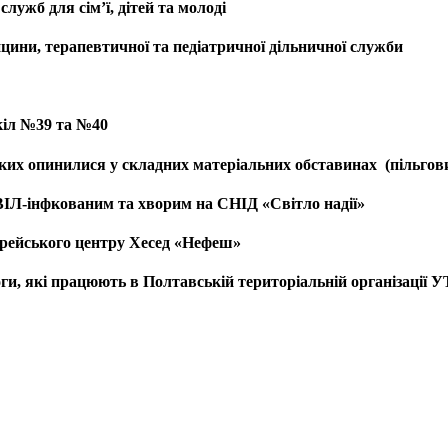
лужб для сім’ї, дітей та молоді
цини, терапевтичної та педіатричної дільничної служби
кіл №39 та №40
 яких опинилися у складних матеріальних обставинах (пільгови
 ВІЛ-інфкованим та хворим на СНІД «Світло надії»
врейського центру Хесед «Нефеш»
оги, які працюють в Полтавській територіальній організації