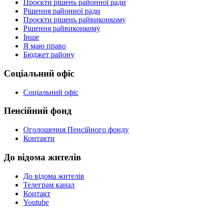
Проєкти рішень районної ради
Рішення районної ради
Проєкти рішень райвиконкому
Рішення райвиконкому
Інше
Я маю право
Бюджет району
Соціальний офіс
Соціальний офіс
Пенсійний фонд
Оголошення Пенсійного фонду
Контакти
До відома жителів
До відома жителів
Телеграм канал
Контакт
Youtube