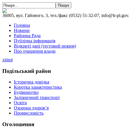
36005, вул. Гайового, 3, тел./факс (0532) 51-32-07, info@lr-pl.gov
Головна
Новини
Районна Рада
Публічна інформація
Відкриті дані (тестовий режим)
Про очищення влади
xhtml
Подільський район
Історична довідка
Коротка характеристика
Будівництво
Залізничний транспорт
Освіта
Охорона здоров’я
Промисловість
Оголошення