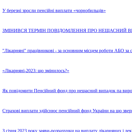
У березні зросли пенсійні виплати «чорнобильців»
ЗМІНИВСЯ ТЕРМІН ПОВІДОМЛЕННЯ ПРО НЕЩАСНИЙ В
"Лікарняні" працівникові - за основним місцем роботи АБО за
«Лікарняні-2023: що змінилось?»
Як повідомити Пенсійний фонд про нещасний випадок па вир
Страхові виплати здійснює пенсійний фонд України на що зве
З січня 2023 року заяви-розрахунки на виплату лікарняних і д