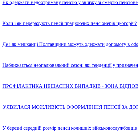
Як одержати недоотриману пенсію у зв’язку зі смертю пенсіоне
Коли і як перерахують пенсії працюючих пенсіонерів цьогоріч?
Де і як мешканці Полтавщини можуть одержати допомогу в офо
Наближається неопалювальний сезон: які тенденції у призначен
ПРОФІЛАКТИКА НЕЩАСНИХ ВИПАДКІВ - ЗОНА ВІДПОВ
З’ЯВИЛАСЯ МОЖЛИВІСТЬ ОФОРМЛЕННЯ ПЕНСІЇ ЗА ДО
У березні середній розмір пенсії колишніх військовослужбовці