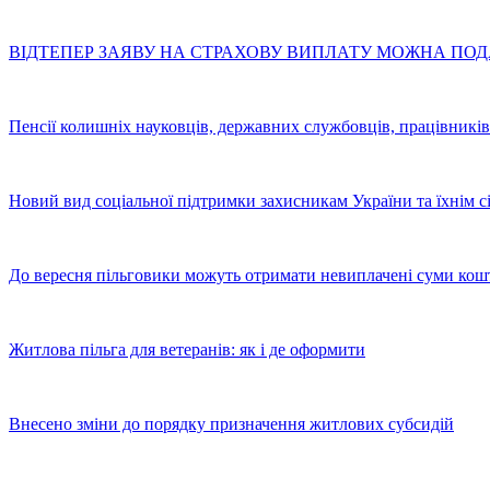
ВІДТЕПЕР ЗАЯВУ НА СТРАХОВУ ВИПЛАТУ МОЖНА ПО
Пенсії колишніх науковців, державних службовців, працівників
Новий вид соціальної підтримки захисникам України та їхнім с
До вересня пільговики можуть отримати невиплачені суми кош
Житлова пільга для ветеранів: як і де оформити
Внесено зміни до порядку призначення житлових субсидій