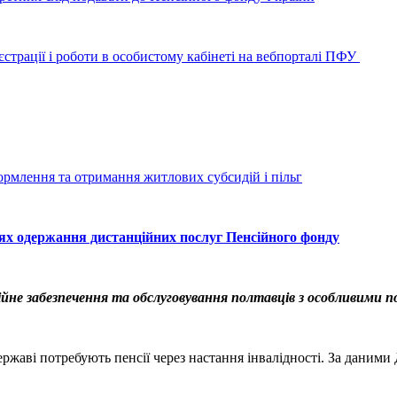
страції і роботи в особистому кабінеті на вебпорталі ПФУ
ормлення та отримання житлових субсидій і пільг
лях одержання дистанційних послуг Пенсійного фонду
ійне забезпечення та обслуговування полтавців з особливими 
ержаві потребують пенсії через настання інвалідності. За даними