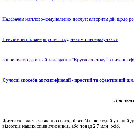
Надавачам житлово-комунальних послуг: алгоритм дій щодо реє
Пенсійний рік завершується грудневими перерахунками
Запрошуємо до онлайн-засідання "Круглого столу" з питань оф
Сучасні способи автентифікації - простий та ефективний ш
Про пенс
Життя складається так, що сьогодні все більше людей у нашій д
відсотків наших співвітчизників, або понад 2,7 млн. осіб.