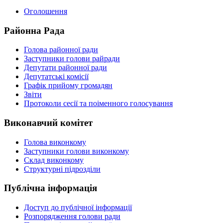
Оголошення
Районна Рада
Голова районної ради
Заступники голови райради
Депутати районної ради
Депутатські комісії
Графік прийому громадян
Звіти
Протоколи сесії та поіменного голосування
Виконавчий комітет
Голова виконкому
Заступники голови виконкому
Склад виконкому
Структурні підрозділи
Публічна інформація
Доступ до публічної інформації
Розпорядження голови ради