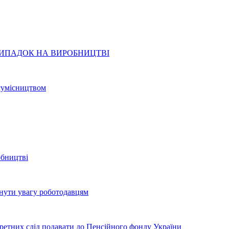
ИПАДОК НА ВИРОБНИЦТВІ
 сумісництвом
обництві
рнути увагу роботодавцям
екретних слід подавати до Пенсійного фонду України