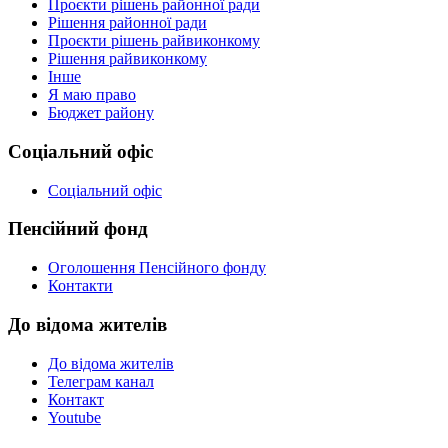
Проєкти рішень районної ради
Рішення районної ради
Проєкти рішень райвиконкому
Рішення райвиконкому
Інше
Я маю право
Бюджет району
Соціальний офіс
Соціальний офіс
Пенсійний фонд
Оголошення Пенсійного фонду
Контакти
До відома жителів
До відома жителів
Телеграм канал
Контакт
Youtube