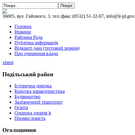
36005, вул. Гайового, 3, тел./факс (0532) 51-32-07, info@lr-pl.gov
Головна
Новини
Районна Рада
Публічна інформація
Відкриті дані (тестовий режим)
Про очищення влади
xhtml
Подільський район
Історична довідка
Коротка характеристика
Будівництво
Залізничний транспорт
Освіта
Охорона здоров’я
Промисловість
Оголошення