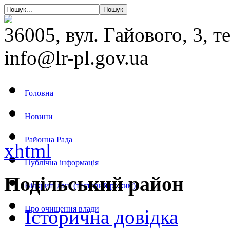
36005, вул. Гайового, 3, т
info@lr-pl.gov.ua
Головна
Новини
Районна Рада
xhtml
Публічна інформація
Подільський район
Відкриті дані (тестовий режим)
Про очищення влади
Історична довідка