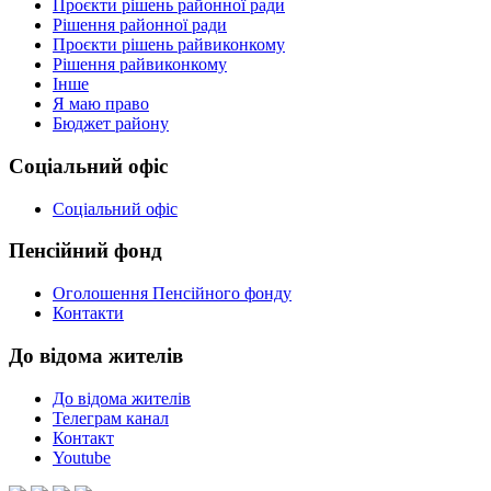
Проєкти рішень районної ради
Рішення районної ради
Проєкти рішень райвиконкому
Рішення райвиконкому
Інше
Я маю право
Бюджет району
Соціальний офіс
Соціальний офіс
Пенсійний фонд
Оголошення Пенсійного фонду
Контакти
До відома жителів
До відома жителів
Телеграм канал
Контакт
Youtube