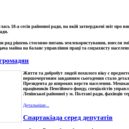
улась 18-а сесія районної ради, на якій затверджені звіт про
ади.
рішень стосовно питань землекористування, внесли зміни д
дача майна на баланс управління праці та соцзахисту населен
 громадян
Життя та добробут людей похилого віку є предмето
першочерговим завданням сьогодення стало детальн
Президента до широких верств населення. Мешкан
працівників Пенсійного фонду, спеціалістів управ
Ленінської районної у м. Полтаві ради, фахівців т
Детальніше...
Спартакіада серед депутатів