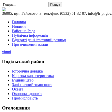
36005, вул. Гайового, 3, тел./факс (0532) 51-32-07, info@lr-pl.gov
Головна
Новини
Районна Рада
Публічна інформація
Відкриті дані (тестовий режим)
Про очищення влади
xhtml
Подільський район
Історична довідка
Коротка характеристика
Будівництво
Залізничний транспорт
Освіта
Охорона здоров’я
Промисловість
Оголошення