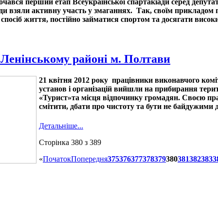
очався перший етап Всеукраїнської спартакіади серед депутат
ади взяли активну участь у змаганнях. Так, своїм прикладо
спосіб життя, постійно займатися спортом та досягати високи
 Ленінському районі м. Полтави
21 квітня 2012 року працівники виконавчого коміт
установ і організацій вийшли на прибирання тери
«Турист»та місця відпочинку громадян. Своєю пр
смітити, дбати про чистоту та бути не байдужими
Детальніше...
Сторінка 380 з 389
«
Початок
Попередня
375
376
377
378
379
380
381
382
383
3