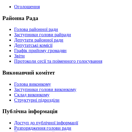
Оголошення
Районна Рада
Голова районної ради
Заступники голови райради
Депутати районної ради
Депутатські комісії
Графік прийому громадян
Звіти
Протоколи сесії та поіменного голосування
Виконавчий комітет
Голова виконкому
Заступники голови виконкому
Склад виконкому
Структурні підрозділи
Публічна інформація
Доступ до публічної інформації
Розпорядження голови ради