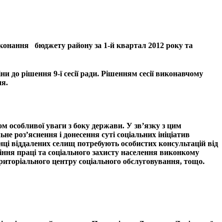
 виконання бюджету району за 1-й квартал 2012 року та
о рішення 9-ї сесії ради. Рішенням сесії виконавчому
ня.
м особливої уваги з боку держави. У зв’язку з цим
е роз’яснення і донесення суті соціальних ініціатив
ці віддалених селищ потребують особистих консультацій від
ління праці та соціального захисту населення виконкому
ериторіального центру соціального обслуговування, тощо.