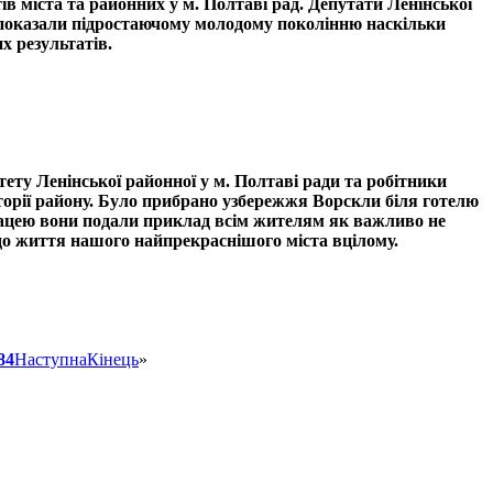
ів міста та районних у м. Полтаві рад. Депутати Ленінської
м показали підростаючому молодому поколінню наскільки
х результатів.
ету Ленінської районної у м. Полтаві ради та робітники
торії району. Було прибрано узбережжя Ворскли біля готелю
ацею вони подали приклад всім жителям як важливо не
 до життя нашого найпрекраснішого міста вцілому.
84
Наступна
Кінець
»