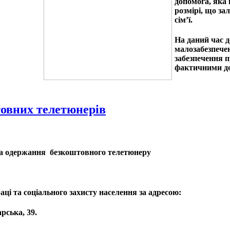
допомога, яка 
розмірі, що за
сім’ї.
На даний час д
малозабезпече
забезпечення п
фактичними д
овних телетюнерів
а одержання безкоштовного телетюнеру
аці та соціального захисту населення за адресою:
арська, 39
.