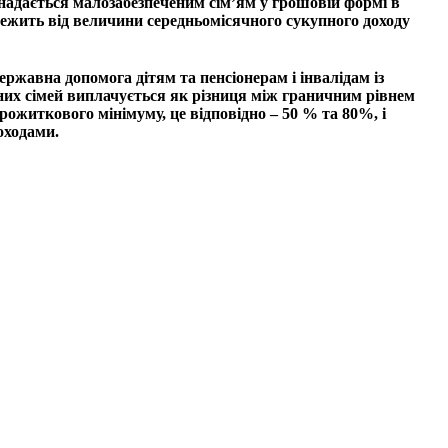
надається малозабезпеченим сім’ям у грошовій формі в
лежить від величини середньомісячного сукупного доходу
ержавна допомога дітям та пенсіонерам і інвалідам із
них сімей виплачується як різниця між граничним рівнем
рожиткового мінімуму, це відповідно – 50 % та 80%, і
оходами.