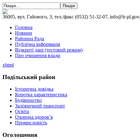
36005, вул. Гайового, 3, тел./факс (0532) 51-32-07, info@lr-pl.gov
Головна
Новини
Районна Рада
Публічна інформація
Відкриті дані (тестовий режим)
Про очищення влади
xhtml
Подільський район
Історична довідка
Коротка характеристика
Будівництво
Залізничний транспорт
Освіта
Охорона здоров’я
Промисловість
Оголошення