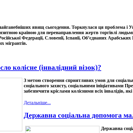
найганебніших явищ сьогодення. Торкнулася ця проблема і У
анзитною країною для перенаправлення жертв торгівлі людьми
осійської Федерації, Словенії, Іспанії, Об’єднаних Арабських
их мігрантів.
сло колісне (інвалідний візок)?
З метою створення сприятливих умов для соціально
соціального захисту, соціальними ініціативами Пр
забезпечити кріслами колісними всіх інвалідів, як
Детальніше...
Державна соціальна допомога ма
Державна соці