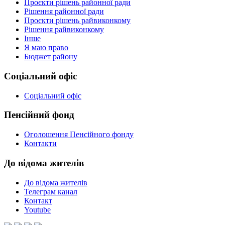
Проєкти рішень районної ради
Рішення районної ради
Проєкти рішень райвиконкому
Рішення райвиконкому
Інше
Я маю право
Бюджет району
Соціальний офіс
Соціальний офіс
Пенсійний фонд
Оголошення Пенсійного фонду
Контакти
До відома жителів
До відома жителів
Телеграм канал
Контакт
Youtube