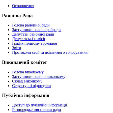
Оголошення
Районна Рада
Голова районної ради
Заступники голови райради
Депутати районної ради
Депутатські комісії
Графік прийому громадян
Звіти
Протоколи сесії та поіменного голосування
Виконавчий комітет
Голова виконкому
Заступники голови виконкому
Склад виконкому
Структурні підрозділи
Публічна інформація
Доступ до публічної інформації
Розпорядження голови ради