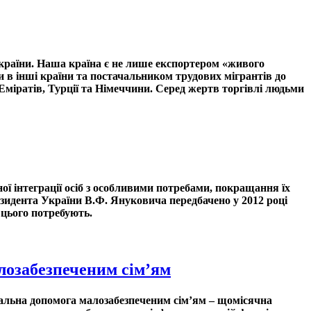
країни. Наша країна є не лише експортером «живого
 в інші країни та постачальником трудових мігрантів до
 Еміратів, Турції та Німеччини. Серед жертв торгівлі людьми
ї інтеграції осіб з особливими потребами, покращання їх
езидента України В.Ф. Януковича передбачено у 2012 році
і цього потребують.
лозабезпеченим сім’ям
альна допомога малозабезпеченим сім’ям
– щомісячна